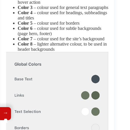
hover action
Color 3
– colour used for general text paragraphs
Color 4
– colour used for headings, subheadings
and titles
Color 5
– colour used for borders
Color 6
– colour used for subtle backgrounds
(page hero, footer)
Color 7
– colour used for the site’s background
Color 8
– lighter alternative colour, to be used in
header backgrounds
→