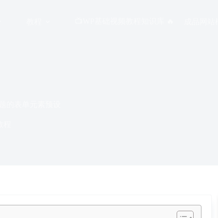
📺WP基础视频教程知识库 🔥
教程
成品网站
sy主题的表单元素预设
用教程