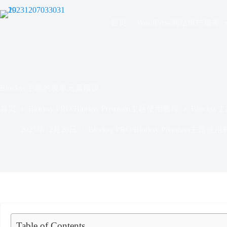
跳
过
首页
WordPress网站维护服务
内
容
Blocksy主题的表单元素预设
首页
Blorksy PRO/Blorksy Premium主题使用教程
Block
2023年12月26日
Blorksy PRO/Blorksy Premium主题使
Table of Contents